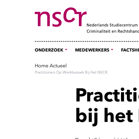
ONDERZOEK
MEDEWERKERS
FACTSH
Home
Actueel
Practitioners Op Werkbezoek Bij Het NSCR
Practi
bij he