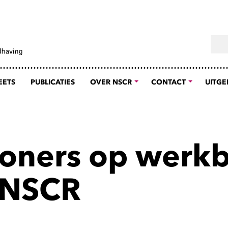
Sear
EETS
PUBLICATIES
OVER NSCR
CONTACT
UITGE
tioners op werk
t NSCR