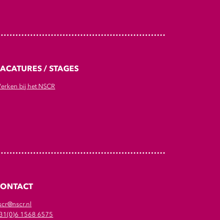
ACATURES / STAGES
erken bij het NSCR
CONTACT
scr@nscr.nl
31(0)6 1568 6575