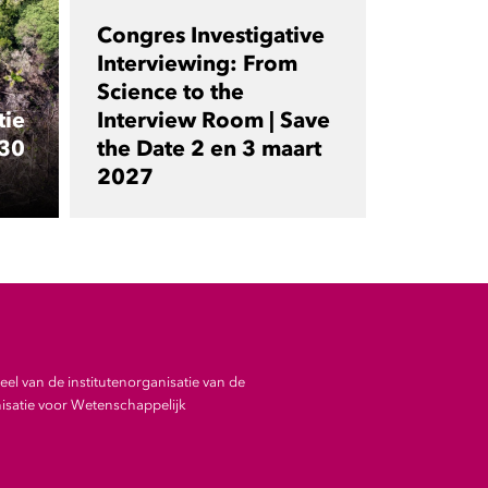
Congres Investigative
Interviewing: From
Science to the
tie
Interview Room | Save
 30
the Date 2 en 3 maart
2027
el van de institutenorganisatie van de
satie voor Wetenschappelijk