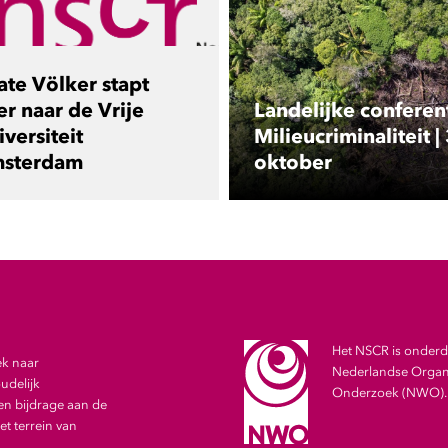
ate Völker stapt
er naar de Vrije
Landelijke conferen
versiteit
Milieucriminaliteit |
sterdam
oktober
Het NSCR is onderde
ek naar
Nederlandse Organi
udelijk
Onderzoek (NWO).
en bijdrage aan de
t terrein van