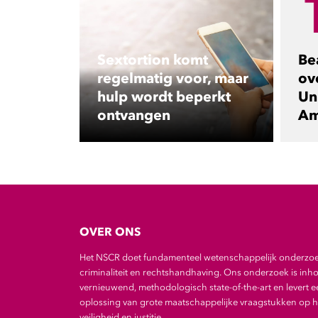
Sextortion komt
Be
regelmatig voor, maar
ov
hulp wordt beperkt
Uni
ontvangen
Am
OVER ONS
Het NSCR doet fundamenteel wetenschappelijk onderzo
criminaliteit en rechtshandhaving. Ons onderzoek is inho
vernieuwend, methodologisch state-of-the-art en levert e
oplossing van grote maatschappelijke vraagstukken op he
veiligheid en justitie.