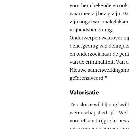
voor hem bekende en ook 
waarmee zij bezig zijn. D
zijn nogal wat raakvlakke
vrijheidsbeneming.
Onderwerpen waarover hij
delictgedrag van delinque
en onderzoek naar de penit
van de criminaliteit. Van
Nieuwe samenwerkingsmoge
geïntensiveerd.”
Valorisatie
Ten slotte wil hij nog kwi
wetenschapsbedrijf. “We h
voor elkaar krijgt dat bes
uit te nodigen verdient in