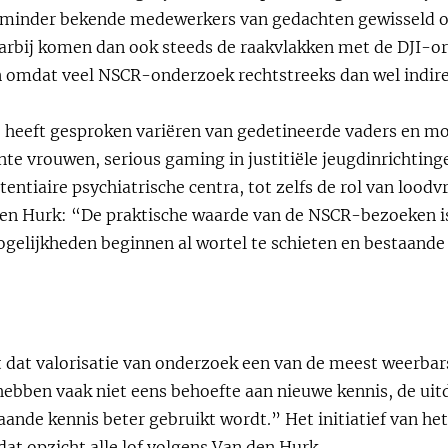
minder bekende medewerkers van gedachten gewisseld o
aarbij komen dan ook steeds de raakvlakken met de DJI-or
n omdat veel NSCR-onderzoek rechtstreeks dan wel indire
 heeft gesproken variëren van gedetineerde vaders en m
nte vrouwen, serious gaming in justitiële jeugdinrichting
entiaire psychiatrische centra, tot zelfs de rol van loodvr
 den Hurk: “De praktische waarde van de NSCR-bezoeken is 
lijkheden beginnen al wortel te schieten en bestaand
jt dat valorisatie van onderzoek een van de meest weerbar
ebben vaak niet eens behoefte aan nieuwe kennis, de uitd
taande kennis beter gebruikt wordt.” Het initiatief van h
 dat opzicht alle lof volgens Van den Hurk.