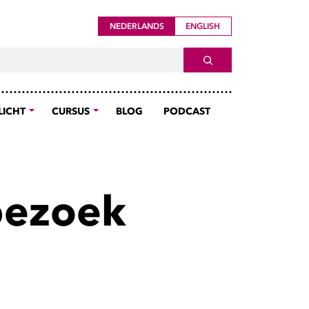
NEDERLANDS
ENGLISH
ch For
SEARCH
LICHT
CURSUS
BLOG
PODCAST
bezoek