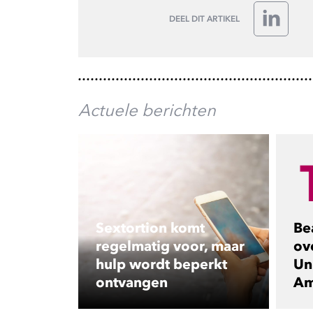
DEEL DIT ARTIKEL
LinkedIn
Actuele berichten
Sextortion komt
Be
regelmatig voor, maar
ov
hulp wordt beperkt
Uni
ontvangen
Am