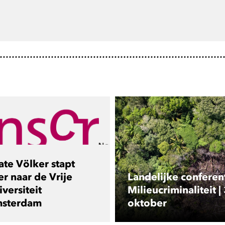
ate Völker stapt
er naar de Vrije
Landelijke conferen
versiteit
Milieucriminaliteit |
sterdam
oktober