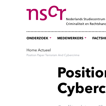
ONDERZOEK
MEDEWERKERS
FACTSH
Home
Actueel
Position Paper Terrorism And Cybercrime
Positi
Cyberc