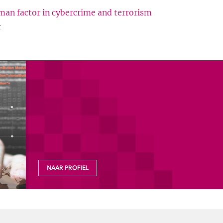
an factor in cybercrime and terrorism
k
NAAR PROFIEL