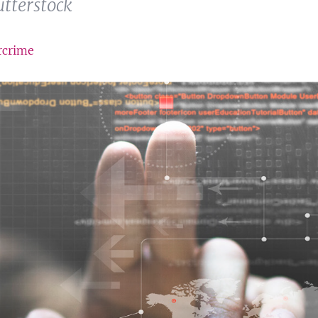
utterstock
rcrime