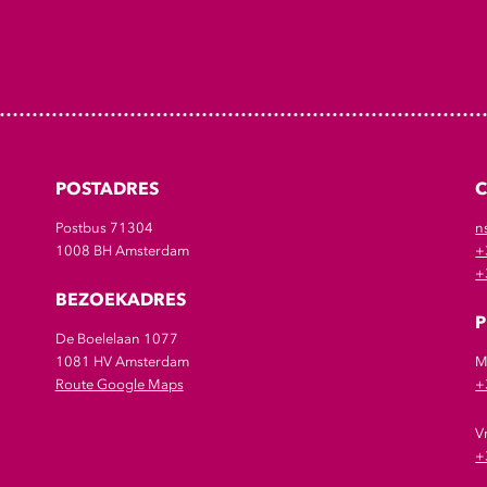
POSTADRES
Postbus 71304
n
1008 BH Amsterdam
+
+
BEZOEKADRES
P
De Boelelaan 1077
1081 HV Amsterdam
M
Route Google Maps
+
V
+