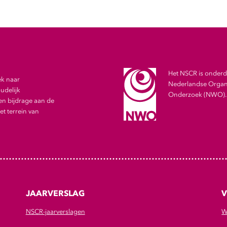
Het NSCR is onderde
ek naar
Nederlandse Organi
udelijk
Onderzoek (NWO).
en bijdrage aan de
t terrein van
JAARVERSLAG
V
NSCR-jaarverslagen
W