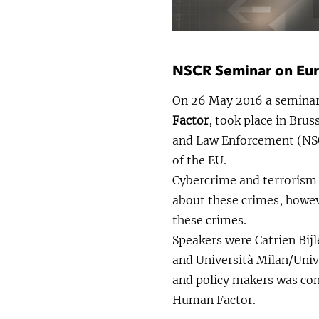
NSCR Seminar on Eur
On 26 May 2016 a seminar
Factor
, took place in Bru
and Law Enforcement (NSC
of the EU.
Cybercrime and terrorism a
about these crimes, howev
these crimes.
Speakers were Catrien Bij
and Università Milan/Unive
and policy makers was con
Human Factor.