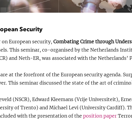
opean Security
 on European security,
Combating Crime through Under
ssels. This seminar, co-organised by the Netherlands Insti
R) and Neth-ER, was associated with the Netherlands’ Pr
re at the forefront of the European security agenda. Surpr
er. This seminar discussed the state of the art of crimin
leveld (NSCR), Edward Kleemans (Vrije Universiteit), Er
rsity of Trento) and Michael Levi (University Cardiff). T
cluded with the presentation of the
position paper
Terror