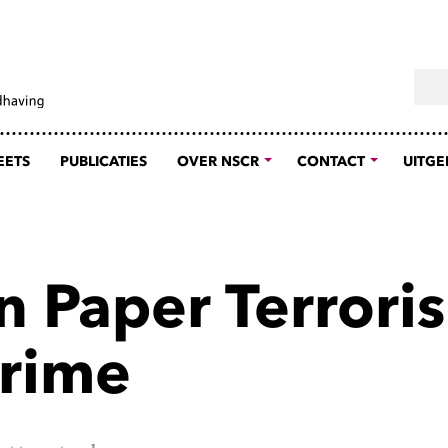
Sear
EETS
PUBLICATIES
OVER NSCR
CONTACT
UITGE
on Paper Terrori
rime