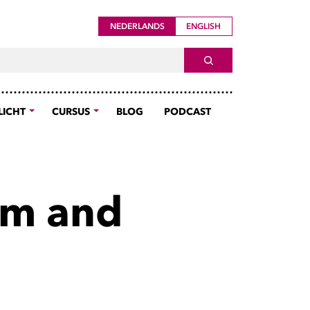
NEDERLANDS
ENGLISH
ch For
SEARCH
LICHT
CURSUS
BLOG
PODCAST
sm and