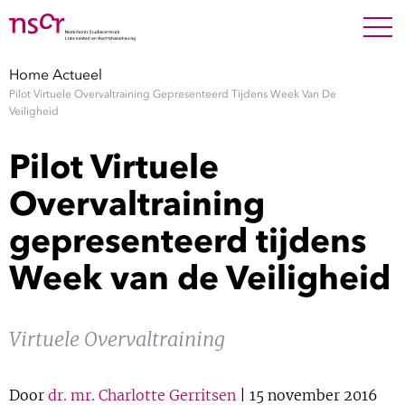
NEDERLANDS
ENGLISH
Search For
SEARC
Home
Actueel
Pilot Virtuele Overvaltraining Gepresenteerd Tijdens Week Van De
Show 
Onderzoek
Veiligheid
Pilot Virtuele
Show 
Medewerkers
Overvaltraining
Factsheets
gepresenteerd tijdens
Week van de Veiligheid
Publicaties
Show 
Over NSCR
Virtuele Overvaltraining
Show 
Contact
Door
dr. mr. Charlotte Gerritsen
| 15 november 2016