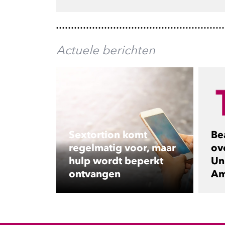
Actuele berichten
Sextortion komt
Be
regelmatig voor, maar
ov
hulp wordt beperkt
Uni
ontvangen
Am