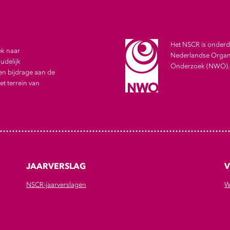
Het NSCR is onderde
ek naar
Nederlandse Organi
udelijk
Onderzoek (NWO).
en bijdrage aan de
t terrein van
JAARVERSLAG
V
NSCR-jaarverslagen
W