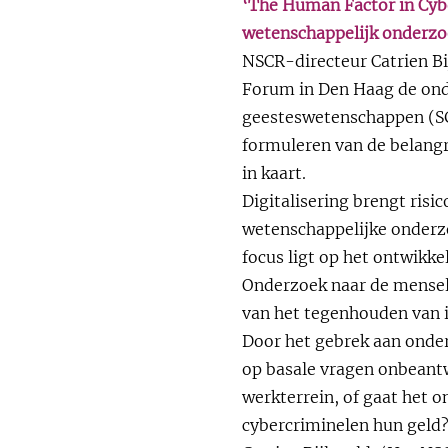
‘The Human Factor in Cybe
wetenschappelijk onderzoe
NSCR-directeur Catrien Bi
Forum in Den Haag de ond
geesteswetenschappen (SG
formuleren van de belang
in kaart.
Digitalisering brengt ris
wetenschappelijke onderzo
focus ligt op het ontwikke
Onderzoek naar de menseli
van het tegenhouden van 
Door het gebrek aan onder
op basale vragen onbeant
werkterrein, of gaat het
cybercriminelen hun geld