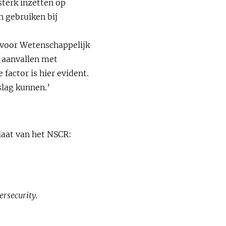
sterk inzetten op
n gebruiken bij
 voor Wetenschappelijk
e aanvallen met
factor is hier evident.
slag kunnen.’
iaat van het NSCR:
rsecurity.