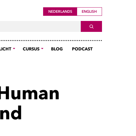
NEDERLANDS
ENGLISH
ch For
SEARCH
LICHT
CURSUS
BLOG
PODCAST
 Human
and