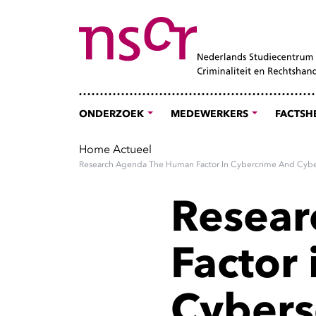
ONDERZOEK
MEDEWERKERS
FACTSH
Home
Actueel
Research Agenda The Human Factor In Cybercrime And Cybe
Resear
Factor
Cybers