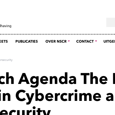
Sear
EETS
PUBLICATIES
OVER NSCR
CONTACT
UITGE
rsecurity
ch Agenda The
 in Cybercrime 
ecurity