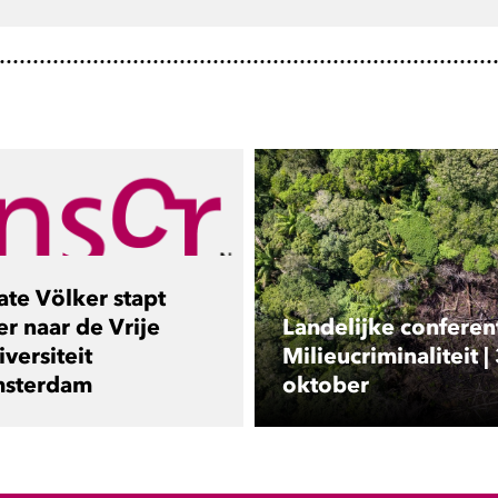
ate Völker stapt
er naar de Vrije
Landelijke conferen
versiteit
Milieucriminaliteit |
sterdam
oktober