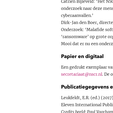
Catrien Bijleveld: ‘Het NS
onderzoek naar deze mense
cyberaanvallen.’
Dirk-Jan den Boer, direc
Onderzoek: ‘Malafide softw
‘ransomware’ op grote orga
Mooi dat er nu een onderz
Papier en digitaal
Een gedrukt exemplaar van
secretariaat@nscr.nl
. De 
Publicatiegegevens e
Leukfeldt, E.R. (ed.) (2017
Eleven International Publ
Credits beeld: Paul Voorha