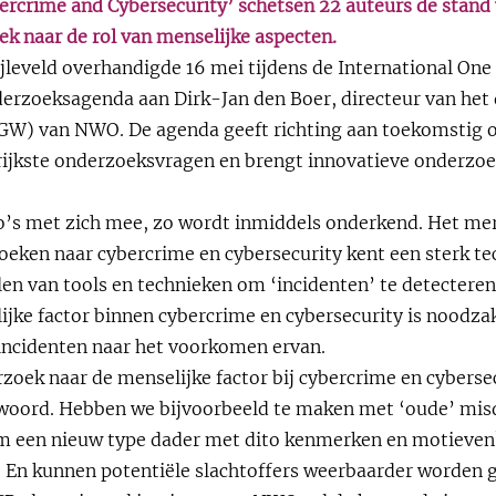
rcrime and Cybersecurity’ schetsen 22 auteurs de stand
k naar de rol van menselijke aspecten.
jleveld overhandigde 16 mei tijdens de International One
erzoeksagenda aan Dirk-Jan den Boer, directeur van het 
W) van NWO. De agenda geeft richting aan toekomstig 
rijkste onderzoeksvragen en brengt innovatieve onderzo
ico’s met zich mee, zo wordt inmiddels onderkend. Het me
eken naar cybercrime en cybersecurity kent een sterk te
len van tools en technieken om ‘incidenten’ te detecteren
jke factor binnen cybercrime en cybersecurity is noodza
incidenten naar het voorkomen ervan.
zoek naar de menselijke factor bij cybercrime en cyberse
woord. Hebben we bijvoorbeeld te maken met ‘oude’ mis
 om een nieuw type dader met dito kenmerken en motieve
? En kunnen potentiële slachtoffers weerbaarder worden