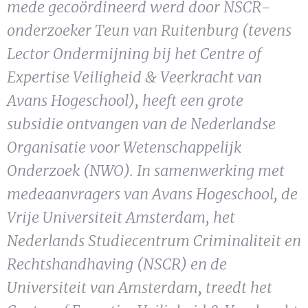
mede gecoördineerd werd door NSCR-
Show 
Uitgelicht
onderzoeker Teun van Ruitenburg (tevens
Show 
Lector Ondermijning bij het Centre of
Cursus
Expertise Veiligheid & Veerkracht van
BLOG
Avans Hogeschool), heeft een grote
subsidie ontvangen van de Nederlandse
Podcast
Organisatie voor Wetenschappelijk
Onderzoek (NWO). In samenwerking met
medeaanvragers van Avans Hogeschool, de
Vrije Universiteit Amsterdam, het
Nederlands Studiecentrum Criminaliteit en
Rechtshandhaving (NSCR) en de
Universiteit van Amsterdam, treedt het