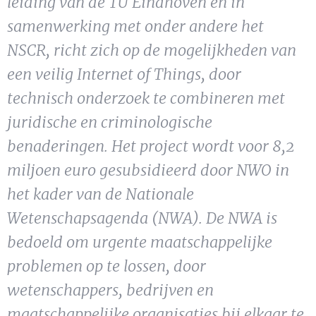
leiding van de TU Eindhoven en in
Show 
Uitgelicht
samenwerking met onder andere het
NSCR, richt zich op de mogelijkheden van
Show 
Cursus
een veilig Internet of Things, door
technisch onderzoek te combineren met
BLOG
juridische en criminologische
Podcast
benaderingen. Het project wordt voor 8,2
miljoen euro gesubsidieerd door NWO in
het kader van de Nationale
Wetenschapsagenda (NWA). De NWA is
bedoeld om urgente maatschappelijke
problemen op te lossen, door
wetenschappers, bedrijven en
maatschappelijke organisaties bij elkaar te