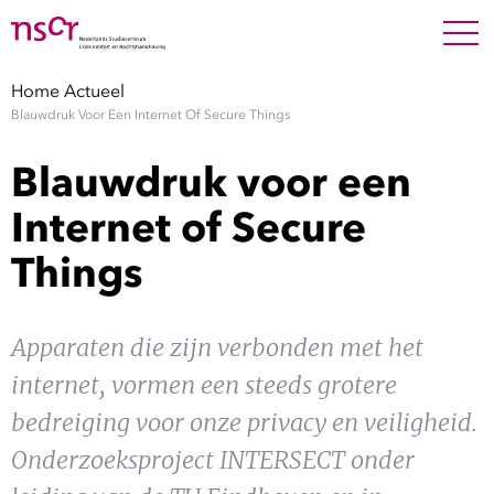
NEDERLANDS
ENGLISH
Search For
SEARC
Home
Actueel
Blauwdruk Voor Een Internet Of Secure Things
Show 
Onderzoek
Blauwdruk voor een
Show 
Medewerkers
Internet of Secure
Things
Factsheets
Publicaties
Apparaten die zijn verbonden met het
internet, vormen een steeds grotere
Show 
Over NSCR
bedreiging voor onze privacy en veiligheid.
Show 
Onderzoeksproject INTERSECT onder
Contact