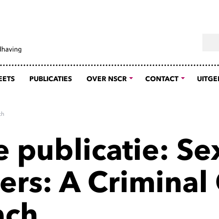
Sear
EETS
PUBLICATIES
OVER NSCR
CONTACT
UITGE
ch
 publicatie: Se
ers: A Criminal
ach