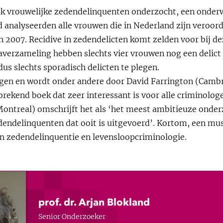
 vrouwelijke zedendelinquenten onderzocht, een onderw
eld analyseerden alle vrouwen die in Nederland zijn veroo
n 2007. Recidive in zedendelicten komt zelden voor bij d
ataverzameling hebben slechts vier vrouwen nog een delict
us slechts sporadisch delicten te plegen.
ngen en wordt onder andere door David Farrington (Cambr
rekend boek dat zeer interessant is voor alle criminolog
 Montreal) omschrijft het als ‘het meest ambitieuze on
edendelinquenten dat ooit is uitgevoerd’. Kortom, een m
an zedendelinquentie en levensloopcriminologie.
prof. dr. Arjan Blokland
Senior Onderzoeker