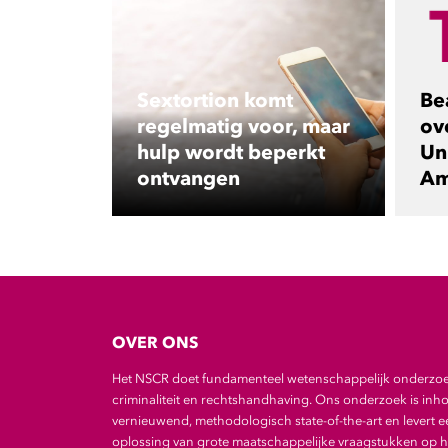
Sextortion komt
Be
regelmatig voor, maar
ov
hulp wordt beperkt
Uni
ontvangen
Am
OVER ONS
Het NSCR doet fundamenteel wetenschappelijk onderzo
criminaliteit en rechtshandhaving. Ons onderzoek is inho
vernieuwend, methodologisch state-of-the-art en levert e
oplossing van grote maatschappelijke vraagstukken op he