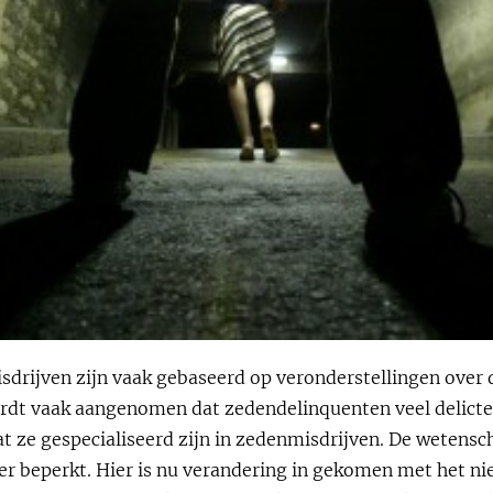
sdrijven zijn vaak gebaseerd op veronderstellingen over d
rdt vaak aangenomen dat zedendelinquenten veel delicten
t ze gespecialiseerd zijn in zedenmisdrijven. De wetensc
ter beperkt. Hier is nu verandering in gekomen met het 