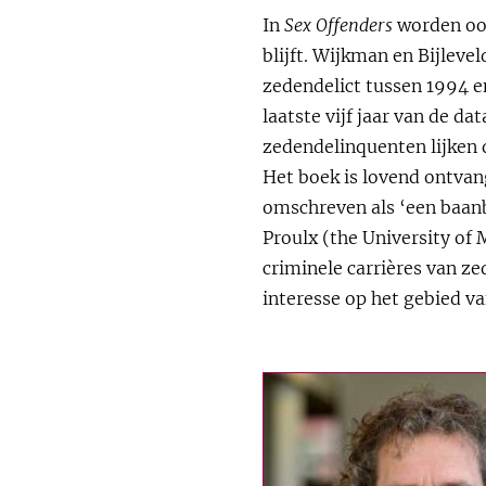
In
Sex Offenders
worden ook
blijft. Wijkman en Bijlev
zedendelict tussen 1994 e
laatste vijf jaar van de d
zedendelinquenten lijken d
Het boek is lovend ontva
omschreven als ‘een baanb
Proulx (the University of
criminele carrières van z
interesse op het gebied v