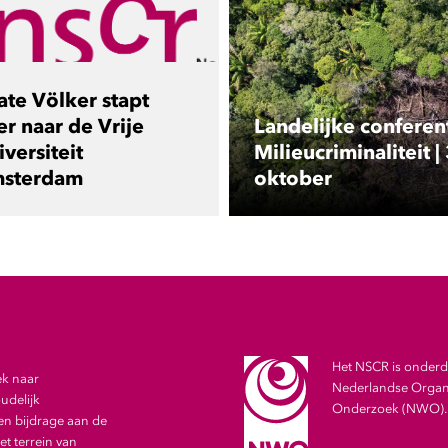
ate Völker stapt
er naar de Vrije
Landelijke conferen
versiteit
Milieucriminaliteit |
sterdam
oktober
Het NSCR is onderde
ek naar
Nederlandse Organi
udelijk
Onderzoek (NWO).
en bijdrage aan de
t terrein van