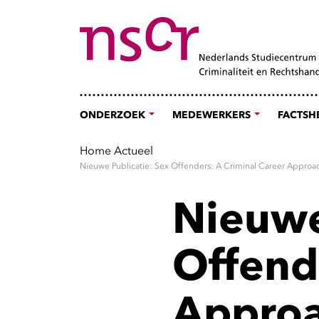
ONDERZOEK
MEDEWERKERS
FACTSH
Home
Actueel
Nieuwe Publicatie: Sex Offenders: A Criminal Career Approa
Nieuwe
Offend
Appro