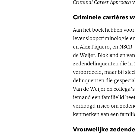
Criminal Career Approach
v
Criminele carrières 
Aan het boek hebben voor
levensloopcriminologie en
en Alex Piquero, en NSCR-
de Weijer. Blokland en va
zedendelinquenten die in 
veroordeeld, maar bij sle
delinquenten die gespeciali
Van de Weijer en collega’
iemand een familielid heef
verhoogd risico om zedend
kenmerken van een familie
Vrouwelijke zedende