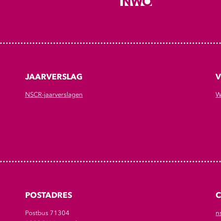
JAARVERSLAG
V
NSCR-jaarverslagen
W
POSTADRES
Postbus 71304
n