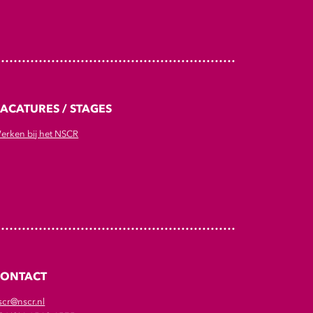
ACATURES / STAGES
erken bij het NSCR
CONTACT
scr@nscr.nl