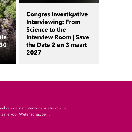
Congres Investigative
Interviewing: From
Science to the
tie
Interview Room | Save
 30
the Date 2 en 3 maart
2027
el van de institutenorganisatie van de
satie voor Wetenschappelijk