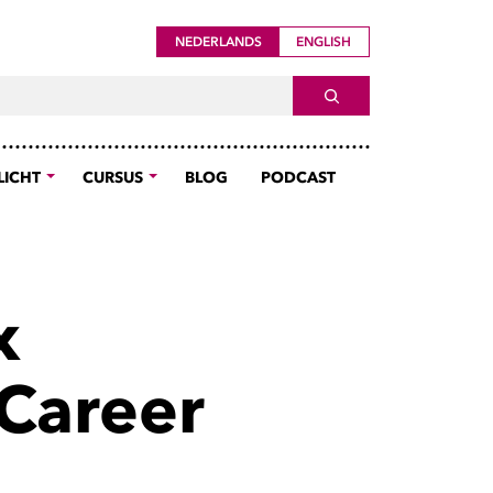
NEDERLANDS
ENGLISH
ch For
SEARCH
LICHT
CURSUS
BLOG
PODCAST
x
 Career