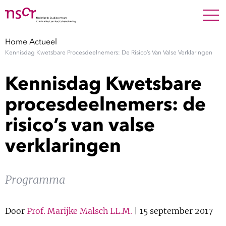
NEDERLANDS
ENGLISH
Search For
SEARC
Home
Actueel
Kennisdag Kwetsbare Procesdeelnemers: De Risico’s Van Valse Verklaringen
Show 
Onderzoek
Kennisdag Kwetsbare
Show 
Medewerkers
procesdeelnemers: de
risico’s van valse
Factsheets
verklaringen
Publicaties
Show 
Programma
Over NSCR
Show 
Contact
Door
Prof. Marijke Malsch LL.M.
| 15 september 2017