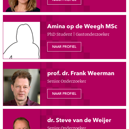
Show 
Uitgelicht
Show 
Cursus
Amina op de Weegh MSc
PhD Student | Gastonderzoeker
BLOG
NAAR PROFIEL
Podcast
prof. dr. Frank Weerman
Senior Onderzoeker
NAAR PROFIEL
dr. Steve van de Weijer
Senior Onderzoeker