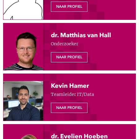
Show 
NAAR PROFIEL
Uitgelicht
Show 
Cursus
dr. Matthias van Hall
BLOG
Onderzoeker
NAAR PROFIEL
Podcast
Kevin Hamer
Teamleider IT/Data
NAAR PROFIEL
dr. Evelien Hoeben