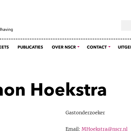
Sear
EETS
PUBLICATIES
OVER NSCR
CONTACT
UITGE
non Hoekstra
Gastonderzoeker
Email:
MHoekstra@nscr.nl