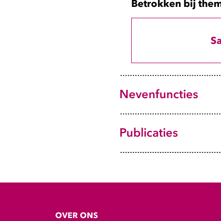
Betrokken bij them
2024
M Hoekstra
Sa
Dynamic aspects
Senior onderzoeker 
suspects
mr.hoekstra@belast
Nevenfuncties
Tijdschriftartikel
Links
|
BibTeX
Publicaties
OVER ONS