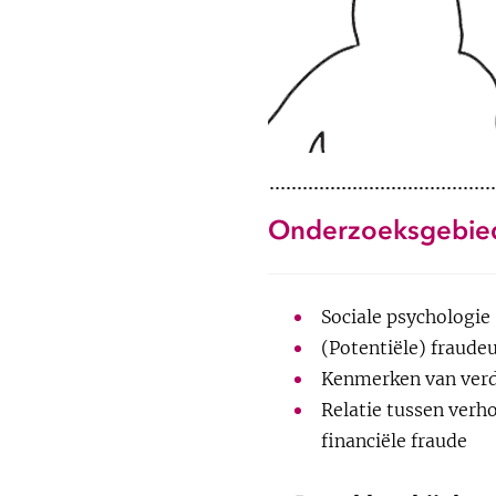
2025
Onderzoeksgebie
T Snaphaan; S Verhoeven;
Compensatie al
Sociale psychologie
ontrafeld
(Potentiële) fraud
Kenmerken van verda
Boek Hoofstuk
Relatie tussen ver
Links
|
BibTeX
financiële fraude