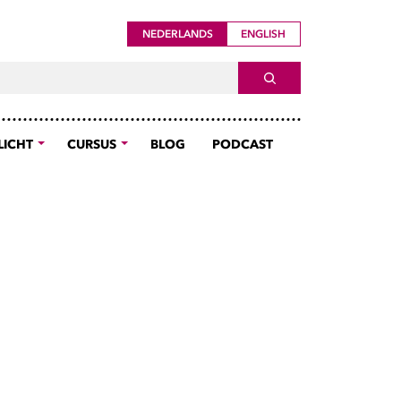
NEDERLANDS
ENGLISH
ch For
SEARCH
LICHT
CURSUS
BLOG
PODCAST