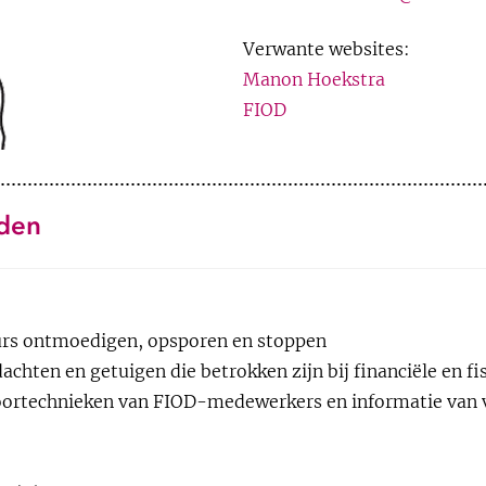
Verwante websites:
Manon Hoekstra
FIOD
den
 K van Bergen;
T van Ruitenburg
;
s witwastechniek: Het ‘Cash Compens
eurs ontmoedigen, opsporen en stoppen
chten en getuigen die betrokken zijn bij
financiële
en fis
hoortechnieken van FIOD-medewerkers en informatie van 