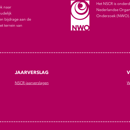
Het NSCR is onderde
ek naar
Nederlandse Organi
udelijk
Onderzoek (NWO).
en bijdrage aan de
t terrein van
JAARVERSLAG
V
NSCR-jaarverslagen
W