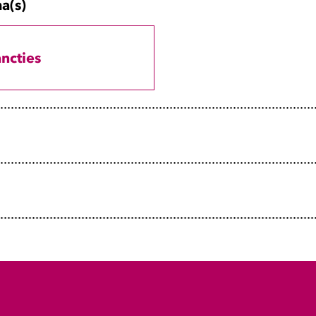
a(s)
ncties
 of investigative interviewing high-s
FIOD, team Strategische Opsporingsinformatie |
ingdienst.nl