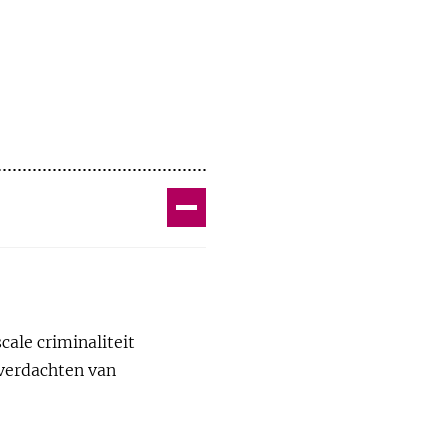
Toggle
atie Model’
cale criminaliteit
verdachten van