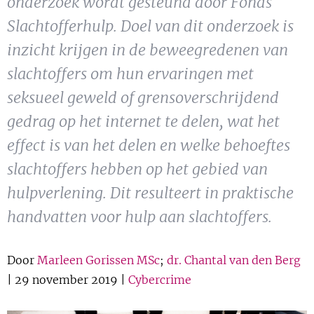
onderzoek wordt gesteund door Fonds
Show 
Uitgelicht
Slachtofferhulp. Doel van dit onderzoek is
inzicht krijgen in de beweegredenen van
Show 
Cursus
slachtoffers om hun ervaringen met
seksueel geweld of grensoverschrijdend
BLOG
gedrag op het internet te delen, wat het
Podcast
effect is van het delen en welke behoeftes
slachtoffers hebben op het gebied van
hulpverlening. Dit resulteert in praktische
handvatten voor hulp aan slachtoffers.
Door
Marleen Gorissen MSc
;
dr. Chantal van den Berg
| 29 november 2019 |
Cybercrime