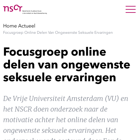
NEDERLANDS
ENGLISH
Search For
SEARC
Home
Actueel
Focusgroep Online Delen Van Ongewenste Seksuele Ervaringen
Show 
Onderzoek
Focusgroep online
Show 
Medewerkers
delen van ongewenste
seksuele ervaringen
Factsheets
Publicaties
De Vrije Universiteit Amsterdam (VU) en
het NSCR doen onderzoek naar de
Show 
Over NSCR
motivatie achter het online delen van
Show 
ongewenste seksuele ervaringen. Het
Contact