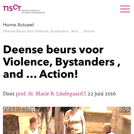
NEDERLANDS
ENGLISH
Search For
SEARC
Home
Actueel
Deense Beurs Voor Violence, Bystanders , And … Action!
Show 
Onderzoek
Deense beurs voor
Show 
Medewerkers
Violence, Bystanders ,
and … Action!
Factsheets
Publicaties
Door
prof. dr. Marie R. Lindegaard
| 22 juni 2016
Show 
Over NSCR
Show 
Contact