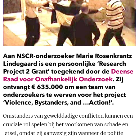
Show 
Uitgelicht
Show 
Cursus
BLOG
Aan NSCR-onderzoeker
Marie Rosenkrantz
Podcast
Lindegaard
is een persoonlijke ‘Research
Project 2 Grant’ toegekend door de
Deense
Raad voor Onafhankelijk Onderzoek
. Zij
ontvangt € 635.000 om een team van
onderzoekers te werven voor het project
‘Violence, Bystanders, and …Action!’.
Omstanders van gewelddadige conflicten kunnen een
cruciale rol spelen bij het voorkomen van schade en
letsel, omdat zij aanwezig zijn wanneer de politie