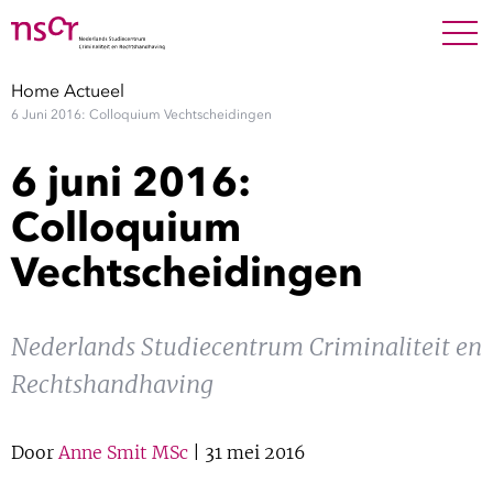
NEDERLANDS
ENGLISH
Search For
SEARC
Home
Actueel
6 Juni 2016: Colloquium Vechtscheidingen
Show 
Onderzoek
6 juni 2016:
Show 
Medewerkers
Colloquium
Vechtscheidingen
Factsheets
Publicaties
Nederlands Studiecentrum Criminaliteit en
Rechtshandhaving
Show 
Over NSCR
Show 
Door
Anne Smit MSc
| 31 mei 2016
Contact