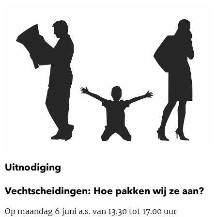
Show 
Uitgelicht
Show 
Cursus
BLOG
Podcast
Uitnodiging
Vechtscheidingen: Hoe pakken wij ze aan?
Op maandag 6 juni a.s. van 13.30 tot 17.00 uur