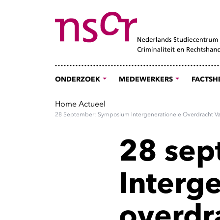
ONDERZOEK
MEDEWERKERS
FACTSH
Home
Actueel
28 September: Symposium Intergenerationele Overdracht V
28 sep
Interg
overdr