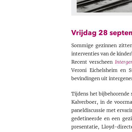
Vrijdag 28 septe
Sommige gezinnen zitten
interventies van de kinde
Recent verscheen
Interge
Veroni Eichelsheim en St
bevindingen uit intergene
Tijdens het bijbehorende
Kalverboer, in de voorm
paneldiscussie met ervar
gedetineerde en een gez
presentatie, Lloyd-direct