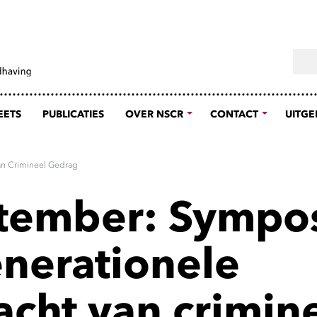
Sear
EETS
PUBLICATIES
OVER NSCR
CONTACT
UITGE
an Crimineel Gedrag
tember: Sympo
enerationele
acht van crimin