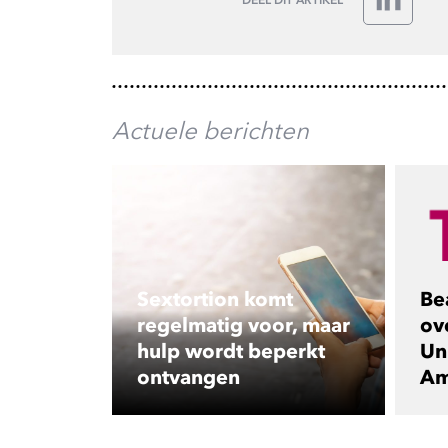
LinkedIn
Actuele berichten
Sextortion komt
Be
regelmatig voor, maar
ov
hulp wordt beperkt
Uni
ontvangen
Am