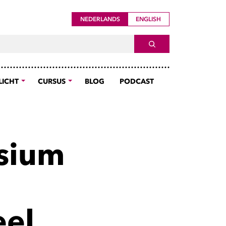
NEDERLANDS
ENGLISH
ch For
SEARCH
LICHT
CURSUS
BLOG
PODCAST
sium
eel