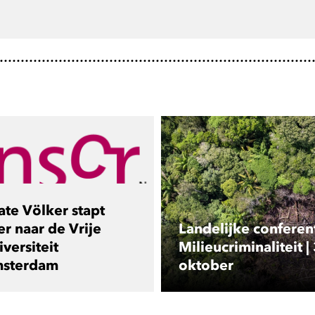
ate Völker stapt
er naar de Vrije
Landelijke conferen
versiteit
Milieucriminaliteit |
sterdam
oktober