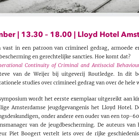
mber | 13.30 – 18.00 | Lloyd Hotel Am
 vast in een patroon van crimineel gedrag, armoede e
rbescherming en gerechtelijke sancties. Hoe komt dat?
nerational Continuity of Criminal and Antisocial Behaviou
eve van de Weijer bij uitgeverij Routledge. In dit b
rationele studies over crimineel gedrag van over de hele
 symposium wordt het eerste exemplaar uitgereikt aan
alige Amsterdamse jeugdgevangenis het Lloyd Hotel. D
ingsdeskundigen, onder andere een ouder van een top-60
insmanager van de jeugdbescherming. De auteurs van 
eur Piet Boogert vertelt iets over de rijke geschieden