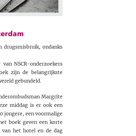
sterdam
n drugsmisbruik, ondanks
r
van NSCR-onderzoekers
oek zijn de belangrijkste
 wereld gebundeld.
 kinderombudsman Margrite
eze middag is er ook een
0 jongere, een voormalige
het boek geven een korte
is van het hotel en de dag