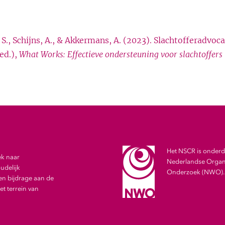
r, S., Schijns, A., & Akkermans, A. (2023). Slachtofferadvoca
ed.),
What Works: Effectieve ondersteuning voor slachtoffers
Het NSCR is onderde
ek naar
Nederlandse Organi
udelijk
Onderzoek (NWO).
en bijdrage aan de
t terrein van