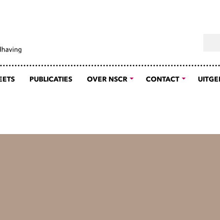
Sear
EETS
PUBLICATIES
OVER NSCR
CONTACT
UITGE