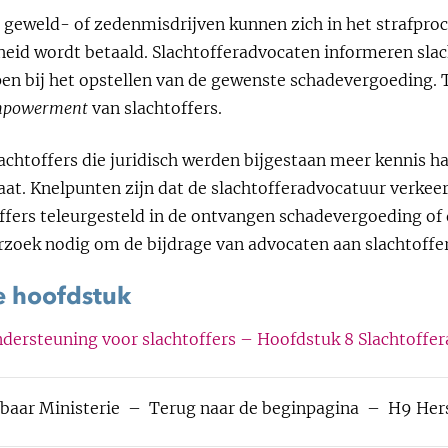
 geweld- of zedenmisdrijven kunnen zich in het strafproc
heid wordt betaald. Slachtofferadvocaten informeren slac
pen bij het opstellen van de gewenste schadevergoeding. T
powerment
van slachtoffers.
slachtoffers die juridisch werden bijgestaan meer kennis 
aat. Knelpunten zijn dat de slachtofferadvocatuur verke
ffers teleurgesteld in de ontvangen schadevergoeding of d
rzoek nodig om de bijdrage van advocaten aan slachtoffe
e hoofdstuk
dersteuning voor slachtoffers – Hoofdstuk 8 Slachtoffe
baar Ministerie
–
Terug naar de beginpagina
–
H9 Hers