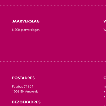
JAARVERSLAG
V
NSCR-jaarverslagen
W
POSTADRES
Postbus 71304
n
1008 BH Amsterdam
+
+
BEZOEKADRES