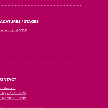
ACATURES / STAGES
erken bij het NSCR
CONTACT
scr@nscr.nl
31(0)6 1568 6575
31(0)20 598 5239