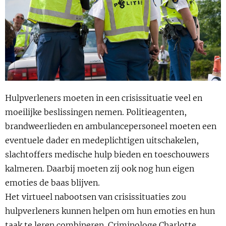
Show 
Uitgelicht
Show 
Cursus
BLOG
Hulpverleners moeten in een crisissituatie veel en
Podcast
moeilijke beslissingen nemen. Politieagenten,
brandweerlieden en ambulancepersoneel moeten een
eventuele dader en medeplichtigen uitschakelen,
slachtoffers medische hulp bieden en toeschouwers
kalmeren. Daarbij moeten zij ook nog hun eigen
emoties de baas blijven.
Het virtueel nabootsen van crisissituaties zou
hulpverleners kunnen helpen om hun emoties en hun
taak te leren combineren. Criminologe Charlotte