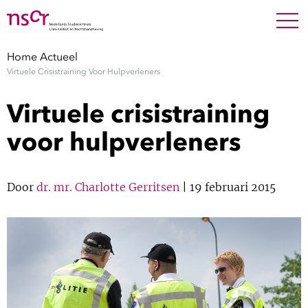
NEDERLANDS
ENGLISH
Search For
SEARC
Home
Actueel
Virtuele Crisistraining Voor Hulpverleners
Show 
Onderzoek
Virtuele crisistraining
Show 
Medewerkers
voor hulpverleners
Factsheets
Door
dr. mr. Charlotte Gerritsen
| 19 februari 2015
Publicaties
Show 
Over NSCR
Show 
Contact