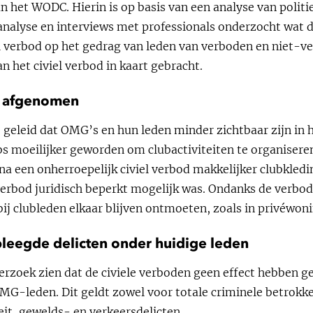
 het WODC. Hierin is op basis van een analyse van politie
lyse en interviews met professionals onderzocht wat 
iel verbod op het gedrag van leden van verboden en niet-
an het civiel verbod in kaart gebracht.
s afgenomen
geleid dat OMG’s en hun leden minder zichtbaar zijn in 
bs moeilijker geworden om clubactiviteiten te organisere
na een onherroepelijk civiel verbod makkelijker clubkledi
verbod juridisch beperkt mogelijk was. Ondanks de verbode
j clubleden elkaar blijven ontmoeten, zoals in privéwon
leegde delicten onder huidige leden
derzoek zien dat de civiele verboden geen effect hebben g
MG-leden. Dit geldt zowel voor totale criminele betrokke
eit, gewelds- en verkeersdelicten.