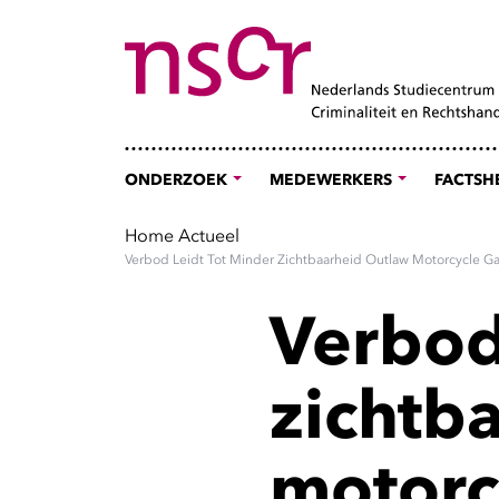
ONDERZOEK
MEDEWERKERS
FACTSH
Home
Actueel
Verbod Leidt Tot Minder Zichtbaarheid Outlaw Motorcycle G
Verbod
zichtb
motorc