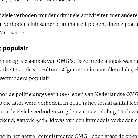
e civiele verboden minder criminele activiteiten met and
n verboden club samen criminaliteit plegen, doen zij dat 
OMG-scene.
t populair
een integrale aanpak van OMG’s. Deze brede aanpak was m
iteit van de subcultuur. Afgemeten in aantallen clubs, ch
verminderd populair.
door de politie ongeveer 1.000 leden van Nederlandse OMG
 die later werd verboden. In 2020 is het totaal aantal le
rna de civiele verboden zorgden voor een daling. Toch wa
 bekend, van wie 54% lid was van een inmiddels verboden c
ing in het aantal geregistreerde OMG-leden staat de opk