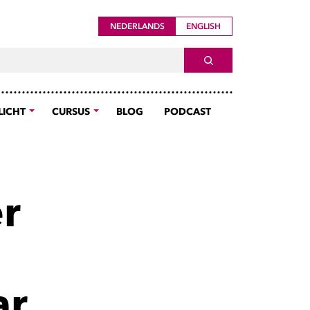
NEDERLANDS
ENGLISH
ch For
SEARCH
LICHT
CURSUS
BLOG
PODCAST
er
ar