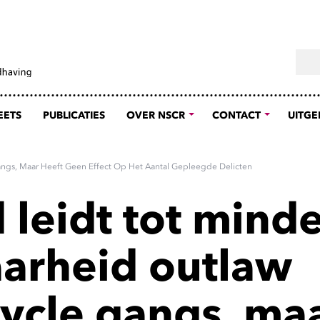
Sear
EETS
PUBLICATIES
OVER NSCR
CONTACT
UITGE
angs, Maar Heeft Geen Effect Op Het Aantal Gepleegde Delicten
 leidt tot mind
aarheid outlaw
ycle gangs, ma