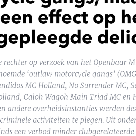
een effect op h
 gepleegde deli
e rechter op verzoek van het Openbaar M
enoemde ‘outlaw motorcycle gangs’ (OMG
Bandidos MC Holland, No Surrender MC, 
olland, Caloh Wagoh Main Triad MC en H
 en andere overheidsinstanties werden de
riminele activiteiten te plegen. Uit onder
nds een verbod minder clubgerelateerde a