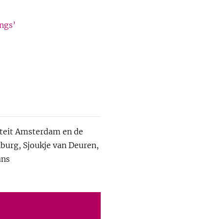
angs’
iteit Amsterdam en de
burg, Sjoukje van Deuren,
ans