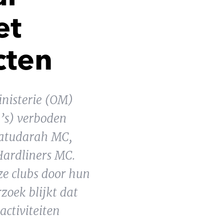
et
cten
inisterie (OM)
’s) verboden
Satudarah MC,
ardliners MC.
ze clubs door hun
zoek blijkt dat
ctiviteiten