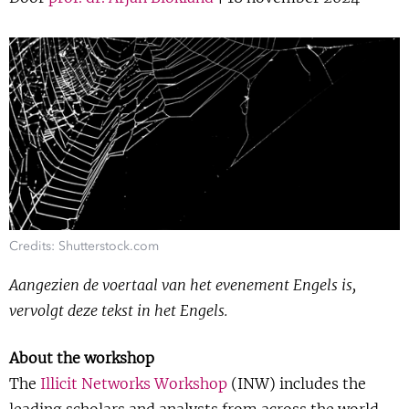
Show 
Uitgelicht
Show 
Cursus
BLOG
Podcast
Credits: Shutterstock.com
Aangezien de voertaal van het evenement Engels is,
vervolgt deze tekst in het Engels.
About the workshop
The
Illicit Networks Workshop
(INW) includes the
leading scholars and analysts from across the world