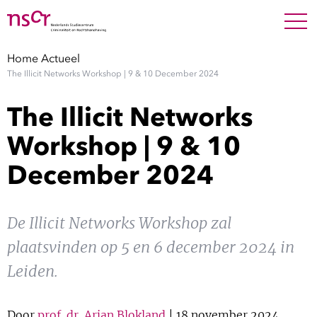
NEDERLANDS
ENGLISH
Search For
SEARC
Home
Actueel
The Illicit Networks Workshop | 9 & 10 December 2024
Show 
Onderzoek
The Illicit Networks
Show 
Medewerkers
Workshop | 9 & 10
December 2024
Factsheets
Publicaties
De Illicit Networks Workshop zal
plaatsvinden op 5 en 6 december 2024 in
Show 
Over NSCR
Leiden.
Show 
Contact
Door
prof. dr. Arjan Blokland
| 18 november 2024