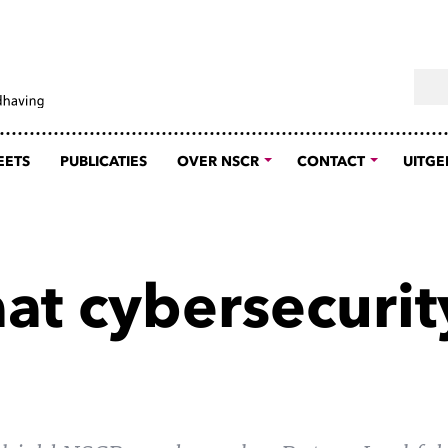
Sear
EETS
PUBLICATIES
OVER NSCR
CONTACT
UITGE
at cybersecurit