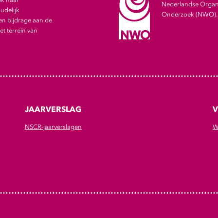
Nederlandse Organi
udelijk
Onderzoek (NWO).
en bijdrage aan de
t terrein van
JAARVERSLAG
V
NSCR-jaarverslagen
W