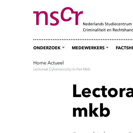
ONDERZOEK
MEDEWERKERS
FACTSH
Home
Actueel
Lectoraat Cybersecurity In Het Mkb
Lectora
mkb