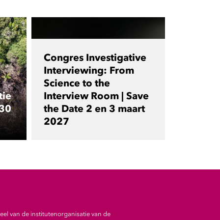
Congres Investigative
Interviewing: From
Science to the
tie
Interview Room | Save
 30
the Date 2 en 3 maart
2027
el van de institutenorganisatie van de