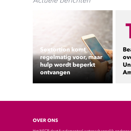
Actuele berichten
Sextortion komt
Be
regelmatig voor, maar
ov
hulp wordt beperkt
Uni
ontvangen
Am
OVER ONS
Het NSCR doet fundamenteel wetenschappelijk onderzo