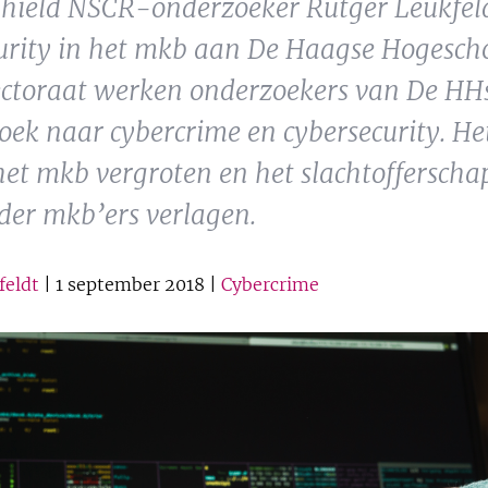
 hield NSCR-onderzoeker Rutger Leukfeld
curity in het mkb aan De Haagse Hogesch
lectoraat werken onderzoekers van De HH
k naar cybercrime en cybersecurity. Het
het mkb vergroten en het slachtofferscha
der mkb’ers verlagen.
feldt
| 1 september 2018 |
Cybercrime