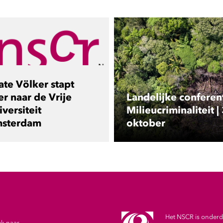
ate Völker stapt
er naar de Vrije
Landelijke conferen
versiteit
Milieucriminaliteit |
sterdam
oktober
Het NSCR is onderde
ek naar