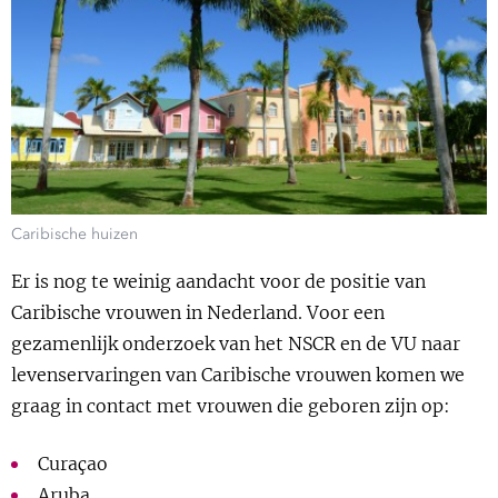
Show 
Uitgelicht
Show 
Cursus
BLOG
Podcast
Caribische huizen
Er is nog te weinig aandacht voor de positie van
Caribische vrouwen in Nederland. Voor een
gezamenlijk onderzoek van het NSCR en de VU naar
levenservaringen van Caribische vrouwen komen we
graag in contact met vrouwen die geboren zijn op:
Curaçao
Aruba