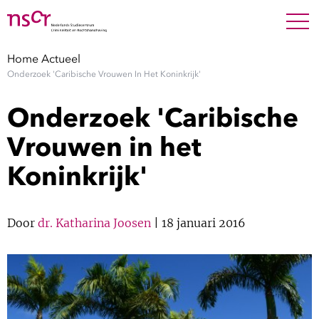
NEDERLANDS
ENGLISH
Search For
SEARC
Home
Actueel
Onderzoek 'Caribische Vrouwen In Het Koninkrijk'
Show 
Onderzoek
Onderzoek 'Caribische
Show 
Medewerkers
Vrouwen in het
Koninkrijk'
Factsheets
Publicaties
Door
dr. Katharina Joosen
| 18 januari 2016
Show 
Over NSCR
Show 
Contact