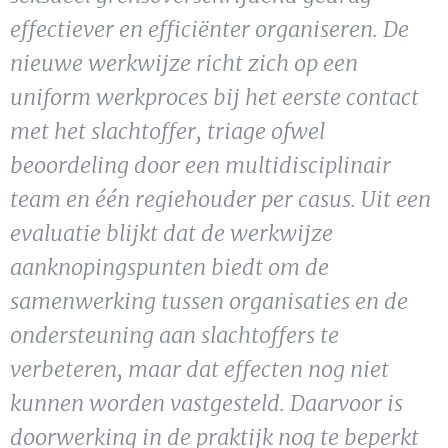
Show 
Uitgelicht
effectiever en efficiënter organiseren. De
nieuwe werkwijze richt zich op een
Show 
Cursus
uniform werkproces bij het eerste contact
met het slachtoffer, triage ofwel
BLOG
beoordeling door een multidisciplinair
team en één regiehouder per casus. Uit een
Podcast
evaluatie blijkt dat de werkwijze
aanknopingspunten biedt om de
samenwerking tussen organisaties en de
ondersteuning aan slachtoffers te
verbeteren, maar dat effecten nog niet
kunnen worden vastgesteld. Daarvoor is
doorwerking in de praktijk nog te beperkt