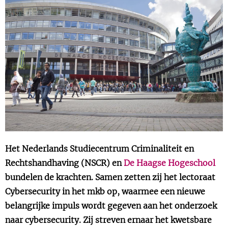
Show 
Uitgelicht
Show 
Cursus
BLOG
Podcast
Het Nederlands Studiecentrum Criminaliteit en
Rechtshandhaving (NSCR) en
De Haagse Hogeschool
bundelen de krachten. Samen zetten zij het lectoraat
Cybersecurity in het mkb op, waarmee een nieuwe
belangrijke impuls wordt gegeven aan het onderzoek
naar cybersecurity. Zij streven ernaar het kwetsbare