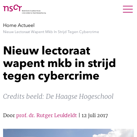
NEDERLANDS
ENGLISH
Search For
SEARC
Home
Actueel
Nieuw Lectoraat Wapent Mkb In Strijd Tegen Cybercrime
Show 
Onderzoek
Nieuw lectoraat
Show 
Medewerkers
wapent mkb in strijd
tegen cybercrime
Factsheets
Publicaties
Credits beeld: De Haagse Hogeschool
Show 
Over NSCR
Door
prof. dr. Rutger Leukfeldt
| 12 juli 2017
Show 
Contact