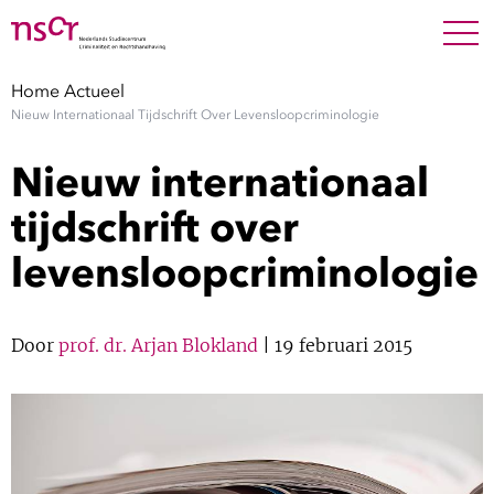
NEDERLANDS
ENGLISH
Search For
SEARC
Home
Actueel
Nieuw Internationaal Tijdschrift Over Levensloopcriminologie
Show 
Onderzoek
Nieuw internationaal
Show 
Medewerkers
tijdschrift over
levensloopcriminologie
Factsheets
Publicaties
Door
prof. dr. Arjan Blokland
| 19 februari 2015
Show 
Over NSCR
Show 
Contact