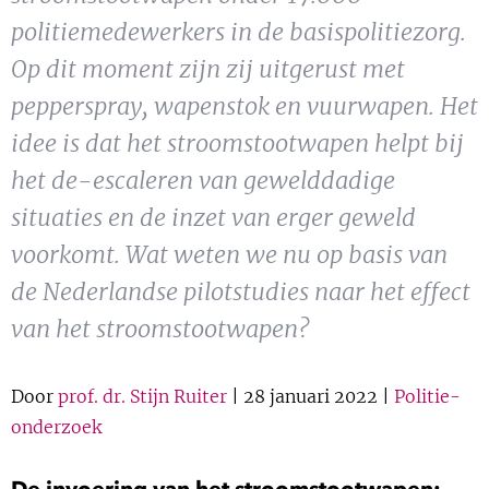
Show 
Uitgelicht
politiemedewerkers in de basispolitiezorg.
Op dit moment zijn zij uitgerust met
Show 
Cursus
pepperspray, wapenstok en vuurwapen. Het
idee is dat het stroomstootwapen helpt bij
BLOG
het de-escaleren van gewelddadige
situaties en de inzet van erger geweld
Podcast
voorkomt. Wat weten we nu op basis van
de Nederlandse pilotstudies naar het effect
van het stroomstootwapen?
Door
prof. dr. Stijn Ruiter
| 28 januari 2022 |
Politie-
onderzoek