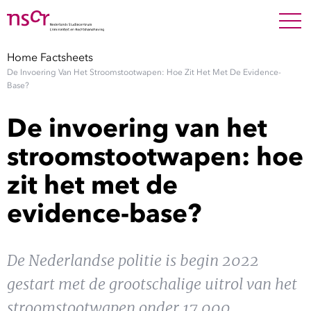
NEDERLANDS
ENGLISH
Search For
SEARC
Home
Factsheets
De Invoering Van Het Stroomstootwapen: Hoe Zit Het Met De Evidence-
Show 
Onderzoek
Base?
De invoering van het
Show 
Medewerkers
stroomstootwapen: hoe
Factsheets
zit het met de
evidence-base?
Publicaties
Show 
Over NSCR
De Nederlandse politie is begin 2022
gestart met de grootschalige uitrol van het
Show 
Contact
stroomstootwapen onder 17.000