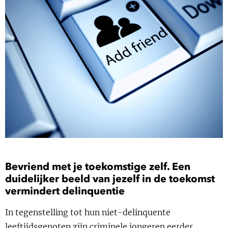
Show 
Uitgelicht
Show 
Cursus
BLOG
Podcast
Bevriend met je toekomstige zelf. Een
duidelijker beeld van jezelf in de toekomst
vermindert delinquentie
In tegenstelling tot hun niet-delinquente
leeftijdsgenoten zijn criminele jongeren eerder