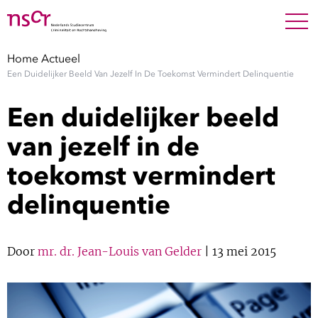
NEDERLANDS
ENGLISH
Search For
SEARC
Home
Actueel
Een Duidelijker Beeld Van Jezelf In De Toekomst Vermindert Delinquentie
Show 
Onderzoek
Een duidelijker beeld
Show 
Medewerkers
van jezelf in de
toekomst vermindert
Factsheets
delinquentie
Publicaties
Show 
Door
mr. dr. Jean-Louis van Gelder
| 13 mei 2015
Over NSCR
Show 
Contact