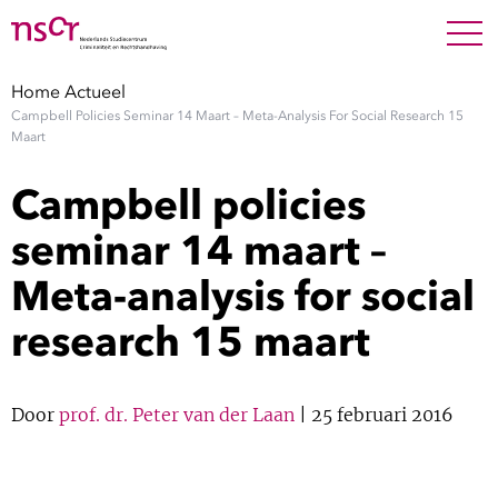
NEDERLANDS
ENGLISH
Search For
SEARC
Home
Actueel
Campbell Policies Seminar 14 Maart – Meta-Analysis For Social Research 15
Show 
Onderzoek
Maart
Campbell policies
Show 
Medewerkers
seminar 14 maart –
Factsheets
Meta-analysis for social
research 15 maart
Publicaties
Show 
Over NSCR
Door
prof. dr. Peter van der Laan
| 25 februari 2016
Show 
Contact