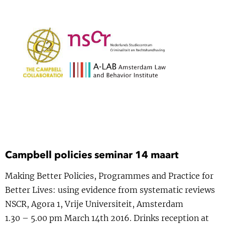
Show 
Uitgelicht
Show 
Cursus
BLOG
Podcast
Campbell policies seminar 14 maart
Making Better Policies, Programmes and Practice for
Better Lives: using evidence from systematic reviews
NSCR, Agora 1, Vrije Universiteit, Amsterdam
1.30 – 5.00 pm March 14th 2016. Drinks reception at