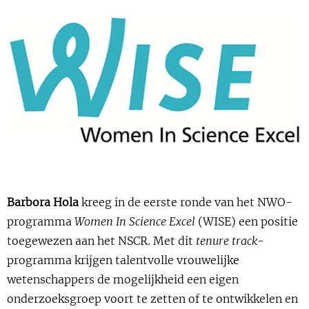
Show 
Uitgelicht
Show 
Cursus
BLOG
Podcast
Barbora Hola
kreeg in de eerste ronde van het NWO-
programma
Women In Science Excel
(WISE) een positie
toegewezen aan het NSCR. Met dit
tenure track
-
programma krijgen talentvolle vrouwelijke
wetenschappers de mogelijkheid een eigen
onderzoeksgroep voort te zetten of te ontwikkelen en