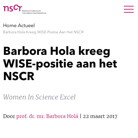
NEDERLANDS
ENGLISH
Search For
SEARC
Home
Actueel
Barbora Hola Kreeg WISE-Positie Aan Het NSCR
Show 
Onderzoek
Barbora Hola kreeg
Show 
Medewerkers
WISE-positie aan het
NSCR
Factsheets
Publicaties
Women In Science Excel
Show 
Over NSCR
Door
prof. dr. mr. Barbora Holá
| 22 maart 2017
Show 
Contact