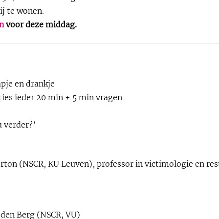
ij te wonen.
n
voor deze middag.
pje en drankje
ties ieder 20 min + 5 min vragen
 verder?’
ton (NSCR, KU Leuven), professor in victimologie en rest
 den Berg (NSCR, VU)