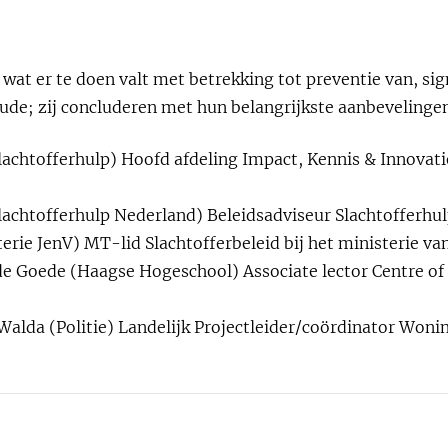
p wat er te doen valt met betrekking tot preventie van, si
raude; zij concluderen met hun belangrijkste aanbevelinge
lachtofferhulp) Hoofd afdeling Impact, Kennis & Innovati
achtofferhulp Nederland) Beleidsadviseur Slachtofferhu
erie JenV) MT-lid Slachtofferbeleid bij het ministerie van
de Goede (Haagse Hogeschool) Associate lector Centre of 
Walda (Politie) Landelijk Projectleider/coördinator Won