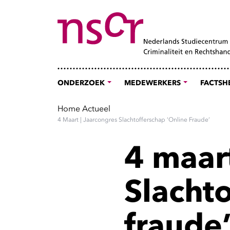
ONDERZOEK
MEDEWERKERS
FACTSH
Home
Actueel
4 Maart | Jaarcongres Slachtofferschap ‘online Fraude’
4 maar
Slachto
fraude