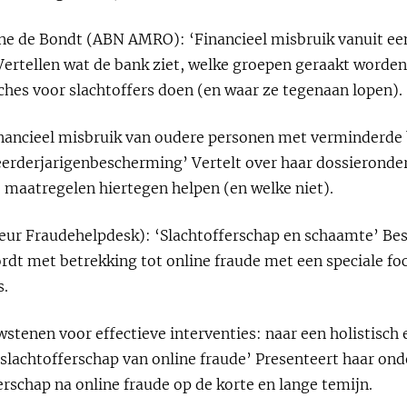
ine de Bondt (ABN AMRO): ‘Financieel misbruik vanuit ee
ertellen wat de bank ziet, welke groepen geraakt worde
ches voor slachtoffers doen (en waar ze tegenaan lopen).
nancieel misbruik van oudere personen met verminderde 
erderjarigenbescherming’ Vertelt over haar dossieronde
maatregelen hiertegen helpen (en welke niet).
eur Fraudehelpdesk): ‘Slachtofferschap en schaamte’ Besch
dt met betrekking tot online fraude met een speciale foc
s.
wstenen voor effectieve interventies: naar een holistisch
slachtofferschap van online fraude’ Presenteert haar on
rschap na online fraude op de korte en lange temijn.