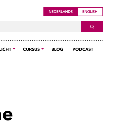
NEDERLANDS
ENGLISH
ch For
SEARCH
LICHT
CURSUS
BLOG
PODCAST
ne