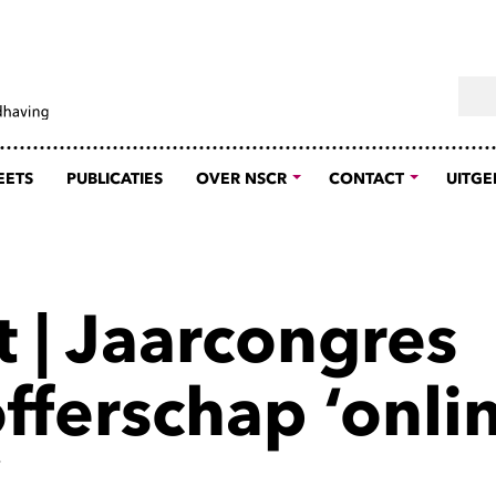
Sear
EETS
PUBLICATIES
OVER NSCR
CONTACT
UITGE
t | Jaarcongres
fferschap ‘onli
’