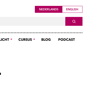
NEDERLANDS
ENGLISH
ch For
SEARCH
LICHT
CURSUS
BLOG
PODCAST
r