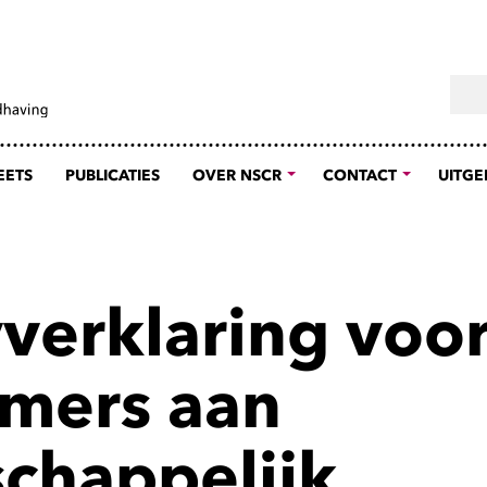
Sear
EETS
PUBLICATIES
OVER NSCR
CONTACT
UITGE
yverklaring voo
mers aan
chappelijk