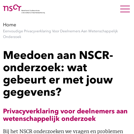
NEDERLANDS
ENGLISH
Search For
SEARC
Home
Eenvoudige Privacyverklaring Voor Deelnemers Aan Wetenschappelijk
Show 
Onderzoek
Onderzoek
Meedoen aan NSCR-
Show 
Medewerkers
onderzoek: wat
Factsheets
gebeurt er met jouw
gegevens?
Publicaties
Show 
Over NSCR
Privacyverklaring voor deelnemers aan
wetenschappelijk onderzoek
Show 
Contact
Bij het NSCR onderzoeken we vragen en problemen