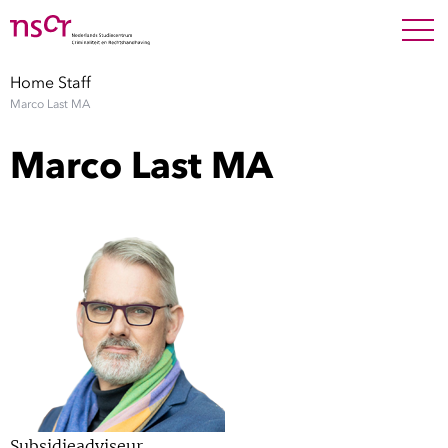
NEDERLANDS
ENGLISH
Search For
SEARC
Home
Staff
Marco Last MA
Show 
Onderzoek
Marco Last MA
Show 
Medewerkers
Factsheets
Publicaties
Show 
Over NSCR
Show 
Contact
Subsidieadviseur