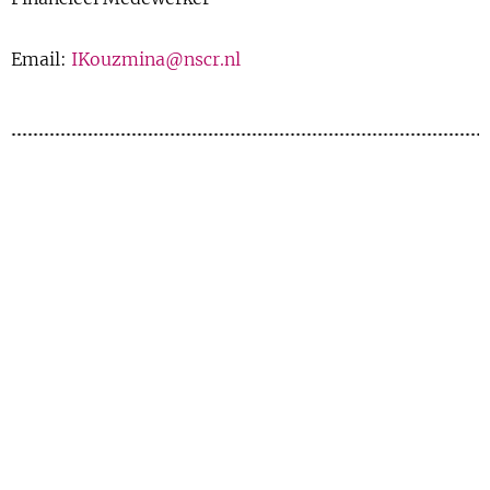
Show 
Uitgelicht
Email:
IKouzmina@nscr.nl
Show 
Cursus
BLOG
Podcast