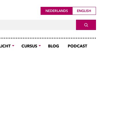
NEDERLANDS
ENGLISH
ch For
SEARCH
LICHT
CURSUS
BLOG
PODCAST