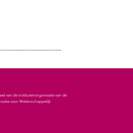
el van de institutenorganisatie van de
satie voor Wetenschappelijk