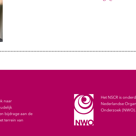
Het NSCR is onderde
ek naar
Nederlandse Organi
udelijk
Onderzoek (NWO).
en bijdrage aan de
t terrein van