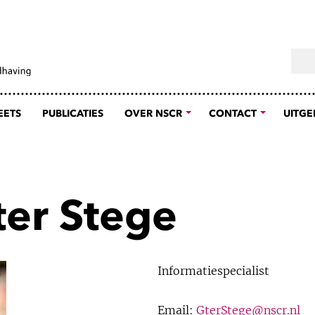
Sear
EETS
PUBLICATIES
OVER NSCR
CONTACT
UITGE
ter Stege
Informatiespecialist
Email:
GterStege@nscr.nl