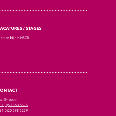
ACATURES / STAGES
erken bij het NSCR
CONTACT
scr@nscr.nl
31(0)6 1568 6575
31(0)20 598 5239