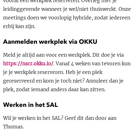
vooraf een werkplek reserveren. Overleg met je
Show 
Uitgelicht
leidinggevende wanneer je wel/niet thuiswerkt. Onze
meetings doen we voorlopig hybride, zodat iedereen
Show 
Cursus
erbij kan zijn.
Aanmelden werkplek via OKKU
BLOG
Meld je altijd aan voor een werkplek. Dit doe je via
Podcast
https://nscr.okku.io/
. Vanaf 4 weken van tevoren kun
je je werkplek reserveren. Heb je een plek
gereserveerd en kom je toch niet? Annuleer dan je
plek, zodat iemand anders daar kan zitten.
Werken in het SAL
Wil je werken in het SAL? Geef dit dan door aan
Thomas.