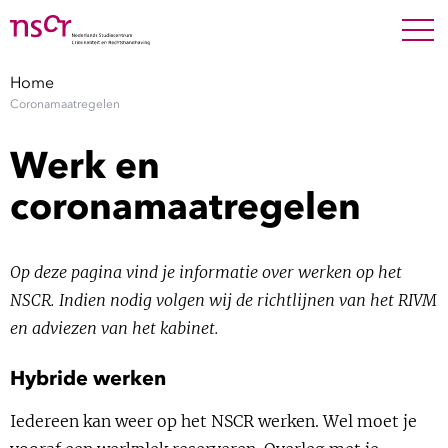
NEDERLANDS
ENGLISH
Search For
SEARC
Home
Coronamaatregelen
Show 
Onderzoek
Werk en
Show 
Medewerkers
coronamaatregelen
Factsheets
Op deze pagina vind je informatie over werken op het
Publicaties
NSCR. Indien nodig volgen wij de richtlijnen van het RIVM
en adviezen van het kabinet.
Show 
Over NSCR
Hybride werken
Show 
Contact
Iedereen kan weer op het NSCR werken. Wel moet je