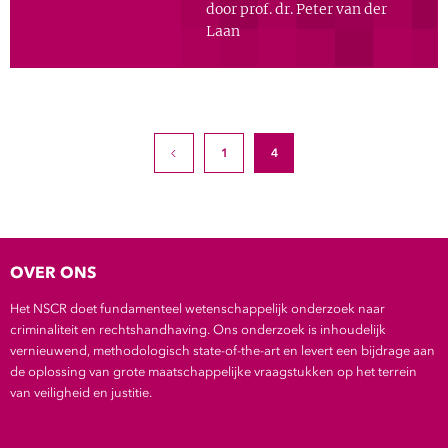
door prof. dr. Peter van der
Show 
Uitgelicht
Laan
Show 
Cursus
BLOG
1
4
VORIGE
Podcast
OVER ONS
Het NSCR doet fundamenteel wetenschappelijk onderzoek naar
criminaliteit en rechtshandhaving. Ons onderzoek is inhoudelijk
vernieuwend, methodologisch state-of-the-art en levert een bijdrage aan
de oplossing van grote maatschappelijke vraagstukken op het terrein
van veiligheid en justitie.