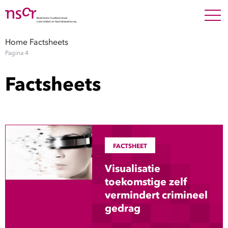
NEDERLANDS
ENGLISH
Search For
SEARC
Home
Factsheets
Pagina 4
Show 
Onderzoek
Factsheets
Show 
Medewerkers
Factsheets
FACTSHEET
Publicaties
Visualisatie
Show 
toekomstige zelf
Over NSCR
vermindert crimineel
Show 
gedrag
Contact