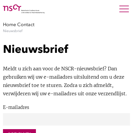
NEDERLANDS
ENGLISH
Search For
SEARC
Home
Contact
Nieuwsbrief
Show 
Onderzoek
Nieuwsbrief
Show 
Medewerkers
Meldt u zich aan voor de NSCR-nieuwsbrief? Dan
Factsheets
gebruiken wij uw e-mailadres uitsluitend om u deze
nieuwsbrief toe te sturen. Zodra u zich afmeldt,
Publicaties
verwijderen wij uw e-mailadres uit onze verzendlijst.
Show 
Over NSCR
E-mailadres
Show 
Contact