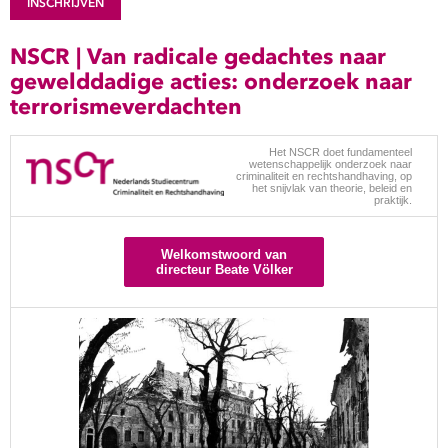
INSCHRIJVEN
Show 
Uitgelicht
NSCR | Van radicale gedachtes naar
Show 
gewelddadige acties: onderzoek naar
Cursus
terrorismeverdachten
BLOG
Podcast