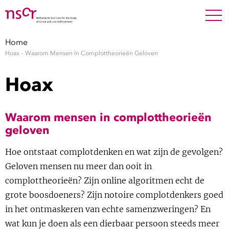
NEDERLANDS
ENGLISH
Search For
SEARC
Home
Hoax – Waarom Mensen In Complottheorieën Geloven
Show 
Research
Hoax
Show 
Staff
Waarom mensen in complottheorieën
Factsheets
geloven
Hoe ontstaat complotdenken en wat zijn de gevolgen?
Publications
Geloven mensen nu meer dan ooit in
Show 
complottheorieën? Zijn online algoritmen echt de
About NSCR
grote boosdoeners? Zijn notoire complotdenkers goed
Show 
in het ontmaskeren van echte samenzweringen? En
Contact
wat kun je doen als een dierbaar persoon steeds meer