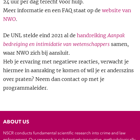
24 uur per dag terecht voor hulp.
Show 
Courses
Meer informatie en een FAQ staat op de
website van
NWO
.
Blog
De UNL stelde eind 2021 al de
handreiking
Aanpak
bedreiging en intimidatie van wetenschappers
samen,
waar NWO zich bij aansluit.
Heb je ervaring met negatieve reacties, verwacht je
hiermee in aanraking te komen of wil je er anderszins
over praten? Neem dan contact op met je
programmaleider.
ABOUT US
NSCR conducts fundamental scientific research into crime and law
enforcement. Our research is substantively innovative, methodologically