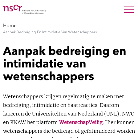
NEDERLANDS
ENGLISH
Search For
SEARC
Home
Aanpak Bedreiging En Intimidatie Van Wetenschappers
Show 
Research
Aanpak bedreiging en
Show 
Staff
intimidatie van
wetenschappers
Factsheets
Publications
Wetenschappers krijgen regelmatig te maken met
bedreiging, intimidatie en haatreacties. Daarom
Show 
About NSCR
lanceren de Universiteiten van Nederland (UNL), NWO
en KNAW het platform
WetenschapVeilig
. Hier kunnen
Show 
Contact
wetenschappers die bedreigd of geïntimideerd worden